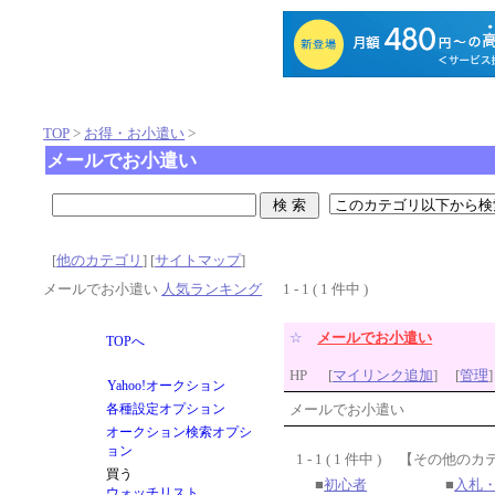
TOP
>
お得・お小遣い
>
メールでお小遣い
[
他のカテゴリ
] [
サイトマップ
]
メールでお小遣い
人気ランキング
1 - 1 ( 1 件中 )
☆
メールでお小遣い
HP
[
マイリンク追加
]
[
管理
]
メールでお小遣い
1 - 1 ( 1 件中 )
【その他のカ
■
初心者
■
入札