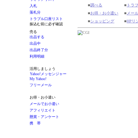
■
調べる
■
トラ
■
お得・お小遣い
■
メー
■
ショッピング
■
HPリ